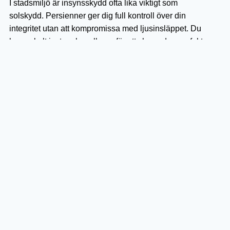
I stadsmiljö är insynsskydd ofta lika viktigt som
solskydd. Persienner ger dig full kontroll över din
integritet utan att kompromissa med ljusinsläppet. Du
kan enkelt justera lamellerna för att skapa den perfekta
balansen mellan öppenhet och avskildhet.
Energibesparingar med rätt
persienner
Visste du att rätt val av persienner kan hjälpa dig att
spara energi? Genom att reglera solljuset och värmen
som kommer in i ditt hem kan du minska behovet av
luftkonditionering på sommaren och uppvärmning på
vintern. Detta kan leda till betydande besparingar på
dina energiräkningar över tid.