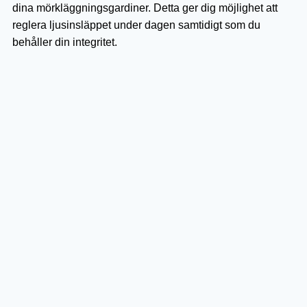
dina mörkläggningsgardiner. Detta ger dig möjlighet att
reglera ljusinsläppet under dagen samtidigt som du
behåller din integritet.
Persienner eller plisségardiner
Dessa kan installeras innanför
mörkläggningsgardinerna för ytterligare kontroll över
Plissegardiner för fönster
ljus och insyn.
är en
populär lösning som erbjuder både stil och funktion.
Mörkläggningsgardiner för
olika rum
Olika rum kan ha olika behov när det gäller
mörkläggning: