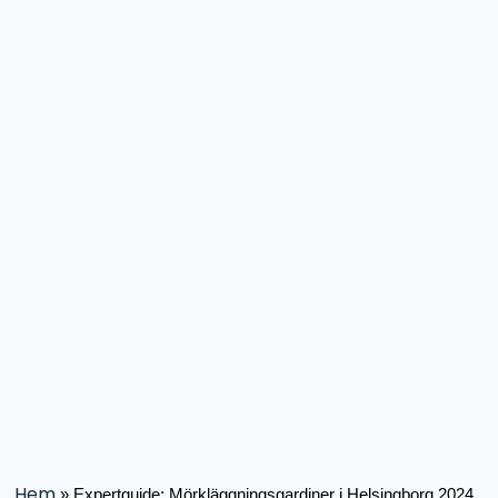
Hem
»
Expertguide: Mörkläggningsgardiner i Helsingborg 2024