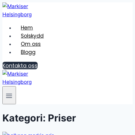
Skip
to
content
Hem
Solskydd
Om oss
Blogg
Kontakta oss
Kategori: Priser