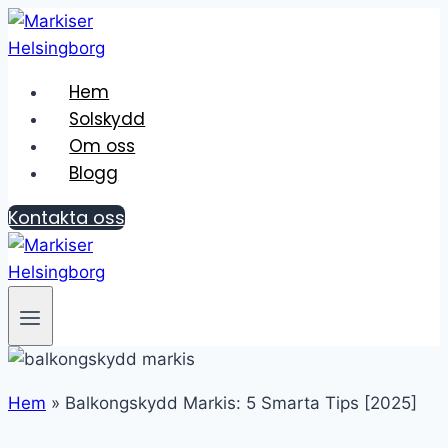
Skip
to
content
Hem
Solskydd
Om oss
Blogg
Kontakta oss
Hem
»
Balkongskydd Markis: 5 Smarta Tips [2025]