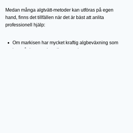
Medan många algtvätt-metoder kan utföras på egen
hand, finns det tillfällen när det är bäst att anlita
professionell hjälp:
Om markisen har mycket kraftig algbeväxning som
inte går bort med vanliga metoder.
Om markisen är gammal eller sliten och kräver extra
varsam hantering.
Om du är osäker på vilken rengöringsmetod som är
bäst för din specifika markistyp.
Om markisen sitter på en svåråtkomlig plats som gör
det riskabelt att rengöra själv.
Sammanfattning
Att hålla din markis fri från alger är en viktig del av