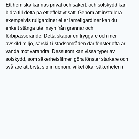
Ett hem ska kännas privat och säkert, och solskydd kan
bidra till detta på ett effektivt sätt. Genom att installera
exempelvis rullgardiner eller lamellgardiner kan du
enkelt stänga ute insyn från grannar och
förbipasserande. Detta skapar en tryggare och mer
avskild miljö, särskilt i stadsområden där fönster ofta är
vända mot varandra. Dessutom kan vissa typer av
solskydd, som säkerhetsfilmer, göra fönster starkare och
svårare att bryta sig in genom, vilket ökar säkerheten i
hemmet.
Fördelar:
Skapar en avskild och privat miljö.
Vissa solskydd kan förstärka fönster och förbättra
säkerheten.